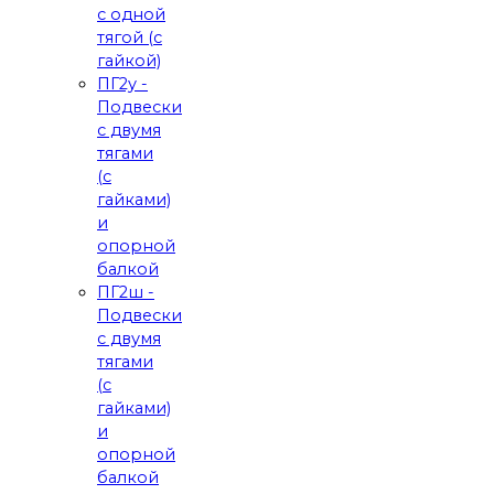
с одной
тягой (с
гайкой)
ПГ2у -
Подвески
с двумя
тягами
(с
гайками)
и
опорной
балкой
ПГ2ш -
Подвески
с двумя
тягами
(с
гайками)
и
опорной
балкой