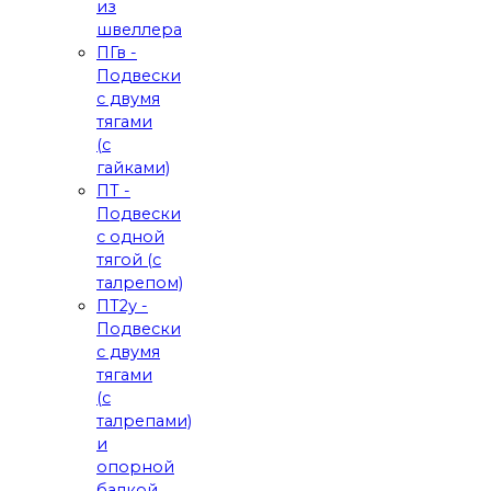
из
швеллера
ПГв -
Подвески
с двумя
тягами
(с
гайками)
ПТ -
Подвески
с одной
тягой (с
талрепом)
ПТ2у -
Подвески
с двумя
тягами
(с
талрепами)
и
опорной
балкой