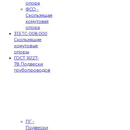
опора
ФСО -
Скользящая
хомутовая
опора
313.ТС-008.000
Скользящие
хомутовые
опоры
ГОСТ 16127-
78 Подвески
трубопроводов
ПГ -
Подвески