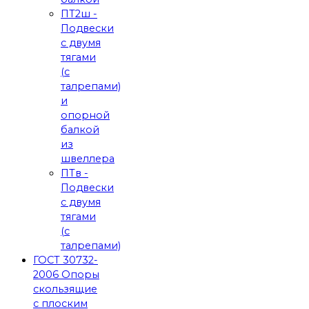
ПТ2ш -
Подвески
с двумя
тягами
(с
талрепами)
и
опорной
балкой
из
швеллера
ПТв -
Подвески
с двумя
тягами
(с
талрепами)
ГОСТ 30732-
2006 Опоры
скользящие
с плоским