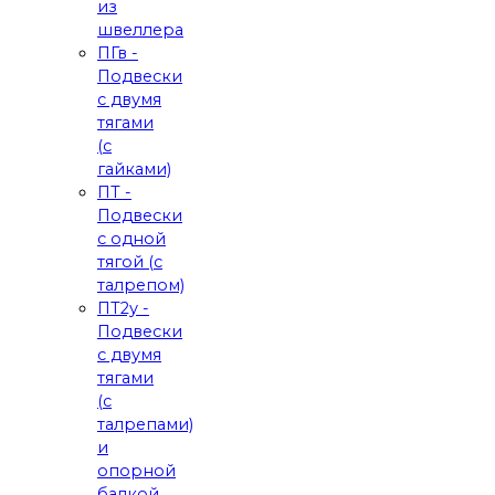
из
швеллера
ПГв -
Подвески
с двумя
тягами
(с
гайками)
ПТ -
Подвески
с одной
тягой (с
талрепом)
ПТ2у -
Подвески
с двумя
тягами
(с
талрепами)
и
опорной
балкой