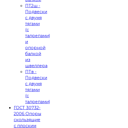
ПТ2ш -
Подвески
с двумя
тягами
(с
талрепами)
и
опорной
балкой
из
швеллера
ПТв -
Подвески
с двумя
тягами
(с
талрепами)
ГОСТ 30732-
2006 Опоры
скользящие
с плоским