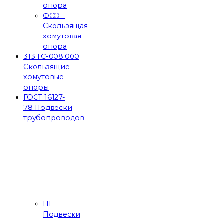
опора
ФСО -
Скользящая
хомутовая
опора
313.ТС-008.000
Скользящие
хомутовые
опоры
ГОСТ 16127-
78 Подвески
трубопроводов
ПГ -
Подвески