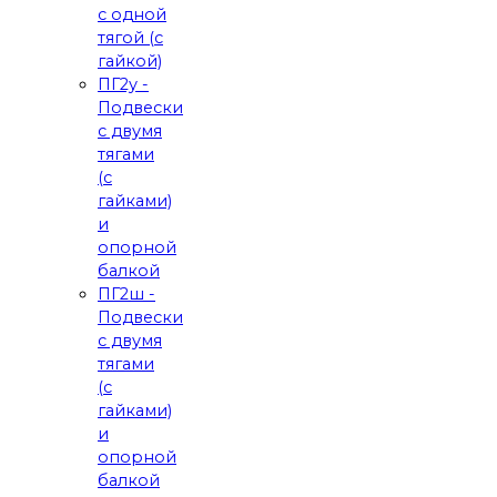
с одной
тягой (с
гайкой)
ПГ2у -
Подвески
с двумя
тягами
(с
гайками)
и
опорной
балкой
ПГ2ш -
Подвески
с двумя
тягами
(с
гайками)
и
опорной
балкой