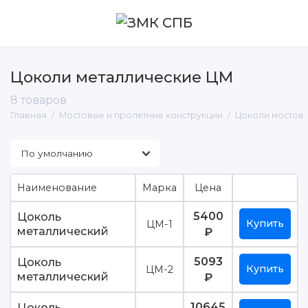
Цоколи металлические ЦМ
МИК-П - Мостовые инвентарные
конструкции пакетные
8 товаров
Главная
Мостовые и пролетные конструкции
Цоколи мостов
МИК-С - Мостовые инвентарные
конструкции стоечные
Серия 3.501.1-175.93 вып.15 - Пролётные
строения сборные для ЖД мостов
Наименование
Марка
Цена
Серия 3.503-50 вып.15 - Пролётные
строения для автодорожных мостов
5400
Цоколь
Купить
ЦМ-1
металлический
₽
Цоколи мостовые по СТО
5093
Цоколь
Купить
ЦМ-2
металлический
₽
10645
Цоколь