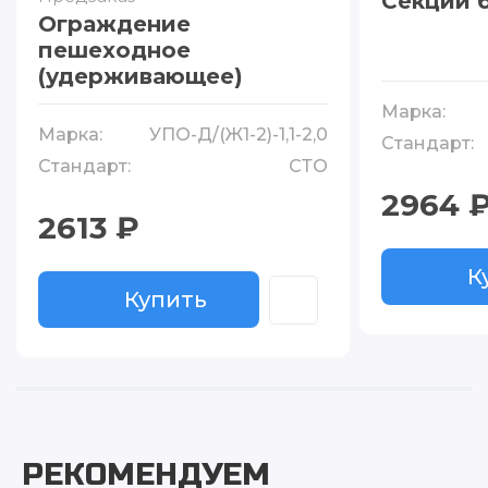
Секции 
Ограждение
пешеходное
(удерживающее)
Марка:
Марка:
УПО-Д/(Ж1-2)-1,1-2,0
Стандарт:
Стандарт:
СТО
2964 
2613 ₽
К
Купить
РЕКОМЕНДУЕМ