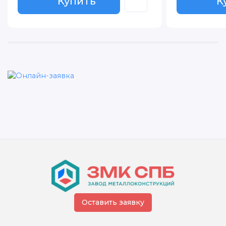
Купить
К
К
Оставить заявку