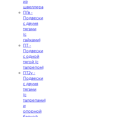
из
швеллера
ПГв -
Подвески
с двумя
тягами
(с
гайками)
ПТ -
Подвески
с одной
тягой (с
талрепом)
ПТ2у -
Подвески
с двумя
тягами
(с
талрепами)
и
опорной
балкой