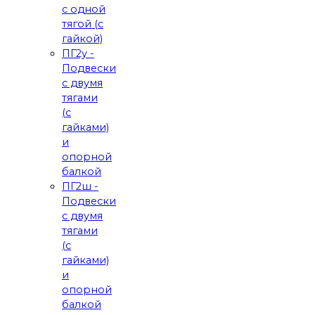
с одной
тягой (с
гайкой)
ПГ2у -
Подвески
с двумя
тягами
(с
гайками)
и
опорной
балкой
ПГ2ш -
Подвески
с двумя
тягами
(с
гайками)
и
опорной
балкой