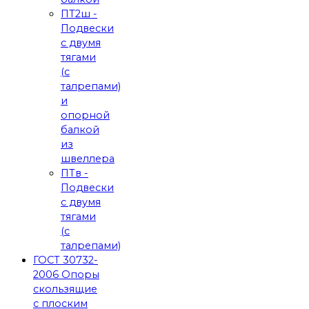
ПТ2ш -
Подвески
с двумя
тягами
(с
талрепами)
и
опорной
балкой
из
швеллера
ПТв -
Подвески
с двумя
тягами
(с
талрепами)
ГОСТ 30732-
2006 Опоры
скользящие
с плоским