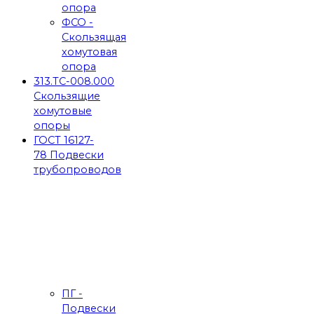
опора
ФСО -
Скользящая
хомутовая
опора
313.ТС-008.000
Скользящие
хомутовые
опоры
ГОСТ 16127-
78 Подвески
трубопроводов
ПГ -
Подвески