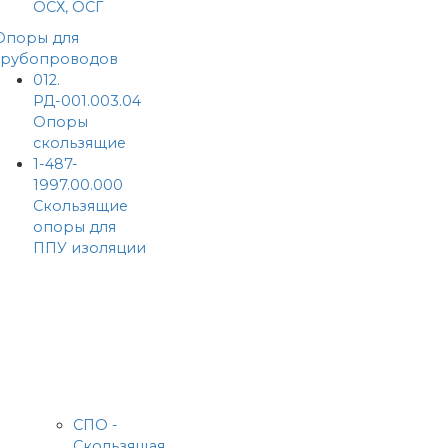
ОСХ, ОСГ
Опоры для
трубопроводов
012.
РД-001.003.04
Опоры
скользящие
1-487-
1997.00.000
Скользящие
опоры для
ППУ изоляции
СПО -
Скользящая