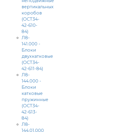
неподвижные
вертикальных
коробов
(ОСТ34-
42-610-
84)
Л8-
141.000 -
Блоки
двухкатковые
(ОСТ34-
42-611-84)
Л8-
144.000 -
Блоки
катковые
пружинные
(ОСТ34-
42-613-
84)
Л8-
144.01.000