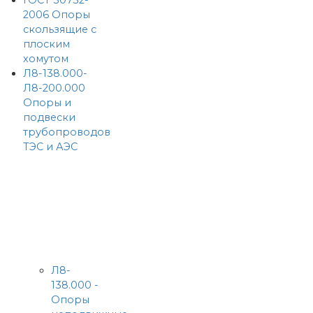
2006 Опоры
скользящие с
плоским
хомутом
Л8-138.000-
Л8-200.000
Опоры и
подвески
трубопроводов
ТЭС и АЭС
Л8-
138.000 -
Опоры