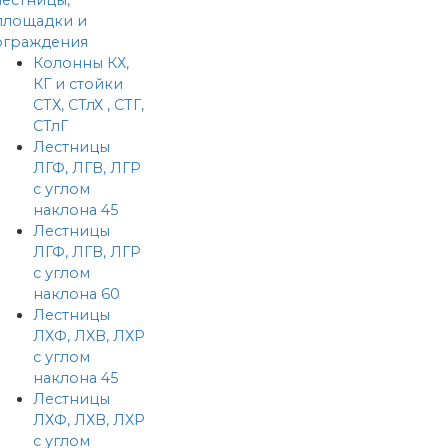
площадки и
ограждения
Колонны КХ,
КГ и стойки
СТХ, СТлХ , СТГ,
СТлГ
Лестницы
ЛГФ, ЛГВ, ЛГР
с углом
наклона 45
Лестницы
ЛГФ, ЛГВ, ЛГР
с углом
наклона 60
Лестницы
ЛХФ, ЛХВ, ЛХР
с углом
наклона 45
Лестницы
ЛХФ, ЛХВ, ЛХР
с углом