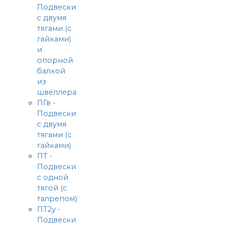
Подвески
с двумя
тягами (с
гайками)
и
опорной
балкой
из
швеллера
ПГв -
Подвески
с двумя
тягами (с
гайками)
ПТ -
Подвески
с одной
тягой (с
талрепом)
ПТ2у -
Подвески