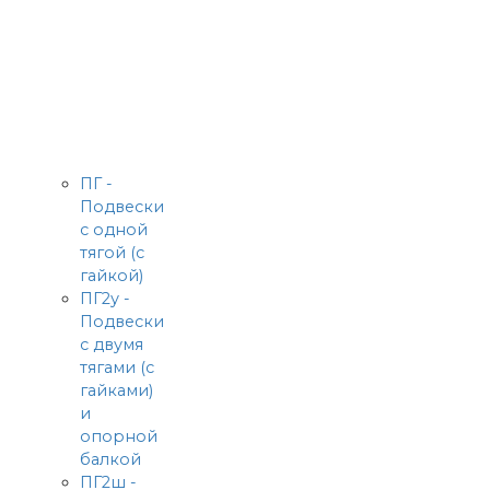
ПГ -
Подвески
с одной
тягой (с
гайкой)
ПГ2у -
Подвески
с двумя
тягами (с
гайками)
и
опорной
балкой
ПГ2ш -