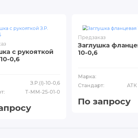
Предзаказ
аз
Заглушка фланцев
шка с рукояткой
10-0,6
-10-0,6
Марка:
З.Р.(I)-10-0,6
Стандарт:
АТК 
т:
Т-ММ-25-01-0
По запросу
апросу