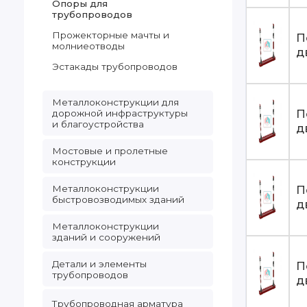
Опоры для
трубопроводов
Прожекторные мачты и
П
молниеотводы
д
Эстакады трубопроводов
Металлоконструкции для
П
дорожной инфраструктуры
и благоустройства
д
Мостовые и пролетные
конструкции
Металлоконструкции
П
быстровозводимых зданий
д
Металлоконструкции
зданий и сооружений
Детали и элементы
П
трубопроводов
д
Трубопроводная арматура