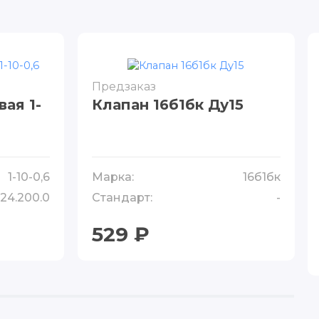
Предзаказ
ая 1-
Клапан 16б1бк Ду15
1-10-0,6
Марка:
16б1бк
24.200.0
Стандарт:
-
529 ₽