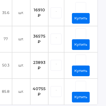
16910
35.6
шт.
₽
Купить
36575
77
шт.
₽
Купить
23893
50.3
шт.
₽
Купить
40755
85.8
шт.
₽
Купить