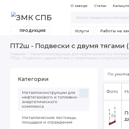
О заводе
Статьи
Калькул
Услуги
Работы на за
ПРОДУКЦИЯ
ПТ2ш - Подвески с двумя тягами 
Главная
Металлоконструкции для нефтегазового и топливн
ПТ2ш - Подвески с двумя тягами (с талрепами) и опорной бал
Категории
Фото
Н
Металлоконструкции для
нефтегазового и топливно-
энергетического
комплекса
П
Металлические лестницы,
д
площадки и ограждения