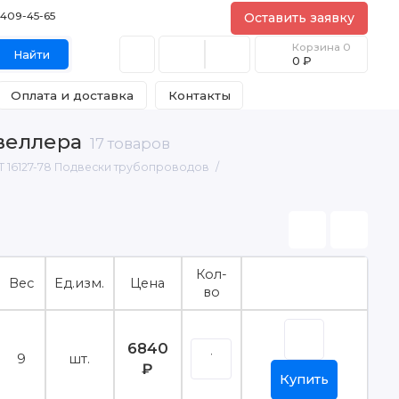
) 409-45-65
Оставить заявку
Корзина
0
Найти
0 ₽
Оплата и доставка
Контакты
швеллера
17 товаров
Т 16127-78 Подвески трубопроводов
Кол-
Вес
Ед.изм.
Цена
во
6840
9
шт.
₽
Купить