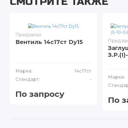
СМОТРИТЕ ТАКЖЕ
Предзаказ
Предзак
Вентиль 14с17ст Dу15
Заглу
З.Р.(I)
Марка:
14с17ст
Марка:
Стандарт:
-
Стандар
По запросу
По з