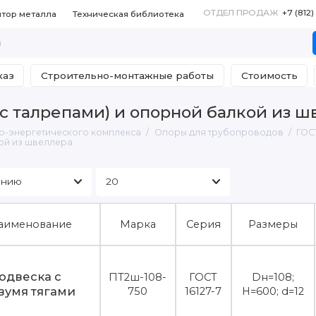
ОТДЕЛ ПРОДАЖ
+7 (812
ятор металла
Техническая библиотека
каз
Строительно-монтажные работы
Стоимость
(с талрепами) и опорной балкой из 
о-энергетического комплекса
Опоры для трубопроводов
ГОС
кой из швеллера
аименование
Марка
Серия
Размеры
одвеска с
ПТ2ш-108-
ГОСТ
Dн=108;
вумя тягами
750
16127-7
H=600; d=12