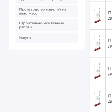
Производство изделий из
П
пластмасс
д
Строительно-монтажные
работы
Услуги
П
д
П
д
П
д