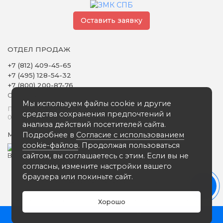
Оставить заявку
ОТДЕЛ ПРОДАЖ
+7 (812) 409-45-65
+7 (495) 128-54-32
+7 (800) 200-87-76
Обратный звонок
Мы используем файлы cookie и другие
Понедельник - Пятница
средства сохранения предпочтений и
09:00 - 18:00
анализа действий посетителей сайта.
Подробнее в
Согласие с использованием
Мы в сети
cookie-файлов
. Продолжая пользоваться
сайтом, вы соглашаетесь с этим. Если вы не
согласны, измените настройки вашего
браузера или покиньте сайт.
Вся представленная на сайте информация носит
информационный характер и ни при каких условиях не
является публичной офертой, определяемой положениями
Хорошо
статьи 437 (2) ГК РФ
0
ЗАВОД ЗМК СПБ © 2025