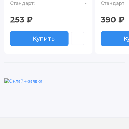
Стандарт:
-
Стандарт:
253 ₽
390 ₽
Купить
К
Купить
К