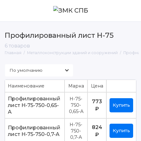
Профилированный лист Н-75
Армокаркасы
6 товаров
Главная
Металлоконструкции зданий и сооружений
Профна
Закладные изделия
Лестницы пожарные
Металлические изделия жилых и
Наименование
Марка
Цена
общественных зданий
Профилированный
Н-75-
Профнастил
773
лист Н-75-750-0,65-
750-
Купить
₽
A
0,65-A
Шпунтовые ограждения
Н-75-
824
Профилированный
Купить
750-
лист Н-75-750-0,7-A
₽
0,7-A