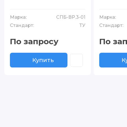
Марка:
СПБ-ВР.3-01
Марка:
Стандарт:
ТУ
Стандарт:
По запросу
По за
Купить
К