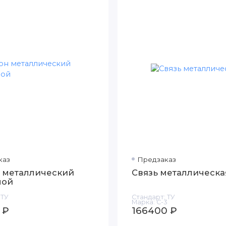
каз
Предзаказ
 металлический
Связь металлическа
ной
ТУ
Стандарт:
ТУ
Марка:
С-3
 ₽
166400 ₽