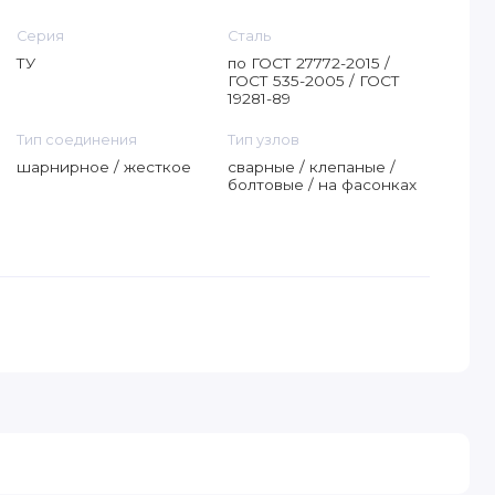
Серия
Сталь
ТУ
по ГОСТ 27772-2015 /
ГОСТ 535-2005 / ГОСТ
19281-89
Тип соединения
Тип узлов
шарнирное / жесткое
сварные / клепаные /
болтовые / на фасонках