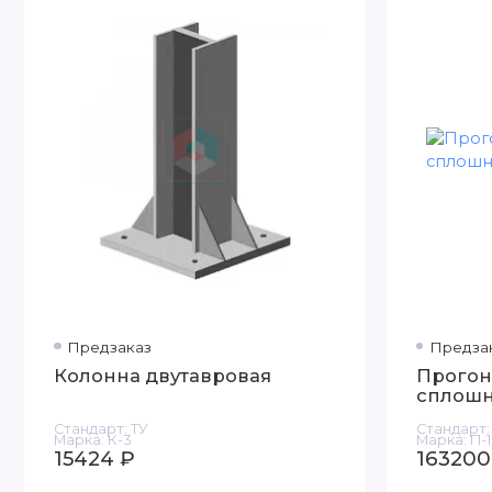
Предзаказ
Предза
Колонна двутавровая
Прогон
сплош
Стандарт:
ТУ
Стандарт:
Марка:
К-3
Марка:
П-1
15424 ₽
163200