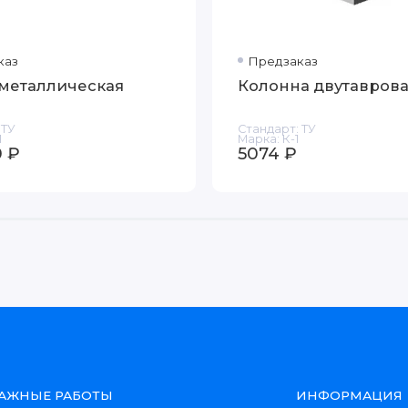
каз
Предзаказ
металлическая
Колонна двутавров
ТУ
Стандарт:
ТУ
1
Марка:
К-1
 ₽
5074 ₽
АЖНЫЕ РАБОТЫ
ИНФОРМАЦИЯ