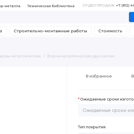
ОТДЕЛ ПРОДАЖ
+7 (812) 
ор металла
Техническая библиотека
з
Строительно-монтажные работы
Стоимость
ермы металлические
Ферма металлическая двускатная
В избранное
В
Ожидаемые сроки изгото
Тип покрытия