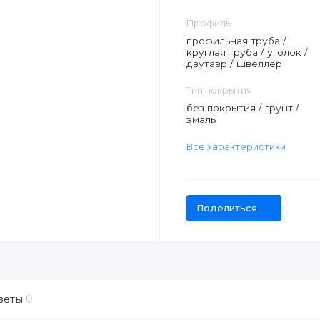
Профиль
профильная труба /
круглая труба / уголок /
двутавр / швеллер
Тип покрытия
без покрытия / грунт /
эмаль
Все характеристики
Поделиться
веты
0