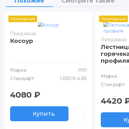
Похожие
Смотрите также
Популярный
Популярный
Предзаказ
Предзаказ
Косоур
Лестниц
горячек
профил
Марка:
ЛК1
Марка:
Стандарт:
1.050.9-4.93
Стандарт:
4080 ₽
4420 
Купить
Купить
К
К