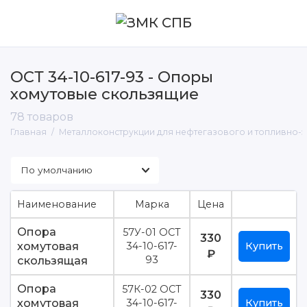
ОСТ 34-10-617-93 - Опоры
хомутовые скользящие
Металлические лестницы, площадки и
ограждения
78 товаров
Главная
Металлоконструкции для нефтегазового и топливно-
Опоры для трубопроводов
Прожекторные мачты и молниеотводы
Эстакады трубопроводов
Наименование
Марка
Цена
Опора
57У-01 ОСТ
330
хомутовая
34-10-617-
Купить
₽
скользящая
93
Опора
57К-02 ОСТ
330
хомутовая
34-10-617-
Купить