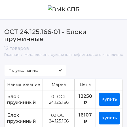
ОСТ 24.125.166-01 - Блоки
пружинные
Металлические лестницы, площадки и
ограждения
12 товаров
Главная
Металлоконструкции для нефтегазового и топливно-
Опоры для трубопроводов
Прожекторные мачты и молниеотводы
Эстакады трубопроводов
Наименование
Марка
Цена
12250
Блок
01 ОСТ
Купить
пружинный
24.125.166
₽
16107
Блок
02 ОСТ
Купить
пружинный
24.125.166
₽