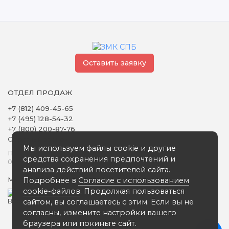
Оставить заявку
ОТДЕЛ ПРОДАЖ
+7 (812) 409-45-65
+7 (495) 128-54-32
+7 (800) 200-87-76
Обратный звонок
Мы используем файлы cookie и другие
Понедельник - Пятница
средства сохранения предпочтений и
09:00 - 18:00
анализа действий посетителей сайта.
Подробнее в
Согласие с использованием
Мы в сети
cookie-файлов
. Продолжая пользоваться
сайтом, вы соглашаетесь с этим. Если вы не
согласны, измените настройки вашего
браузера или покиньте сайт.