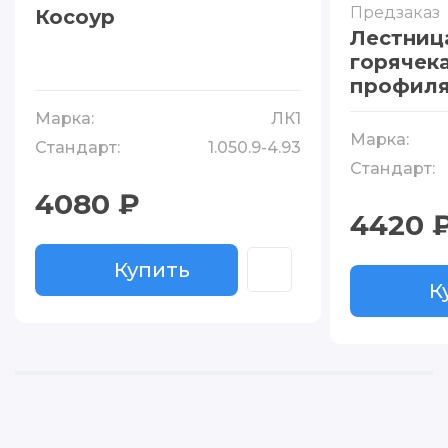
Предзаказ
Косоур
Лестниц
горячек
профил
Марка:
ЛК1
Марка:
Стандарт:
1.050.9-4.93
Стандарт:
4080 ₽
4420 
Купить
Купить
К
К