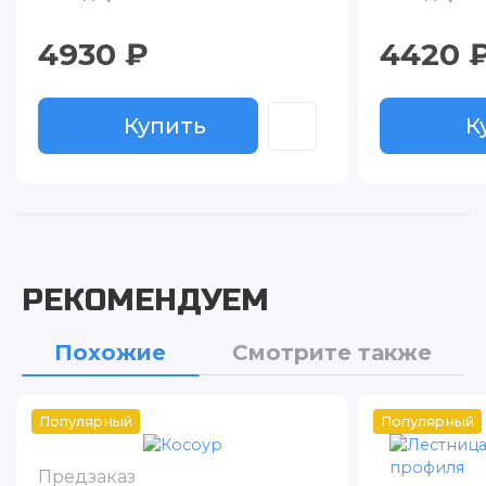
4930 ₽
4420 
Купить
К
РЕКОМЕНДУЕМ
Похожие
Смотрите также
Популярный
Популярный
Предзаказ