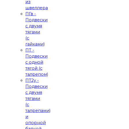
из
швеллера
ПГв -
Подвески
с двумя
тягами
(с
гайками)
ПТ -
Подвески
с одной
тягой (с
талрепом)
ПТ2у -
Подвески
с двумя
тягами
(с
талрепами)
и
опорной
балкой