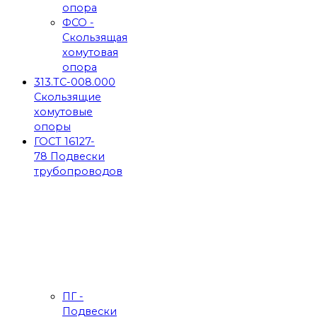
опора
ФСО -
Скользящая
хомутовая
опора
313.ТС-008.000
Скользящие
хомутовые
опоры
ГОСТ 16127-
78 Подвески
трубопроводов
ПГ -
Подвески