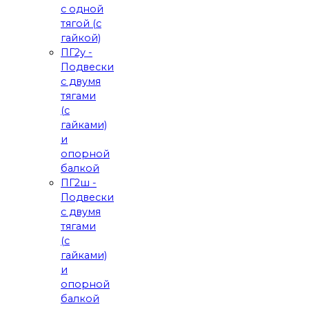
с одной
тягой (с
гайкой)
ПГ2у -
Подвески
с двумя
тягами
(с
гайками)
и
опорной
балкой
ПГ2ш -
Подвески
с двумя
тягами
(с
гайками)
и
опорной
балкой