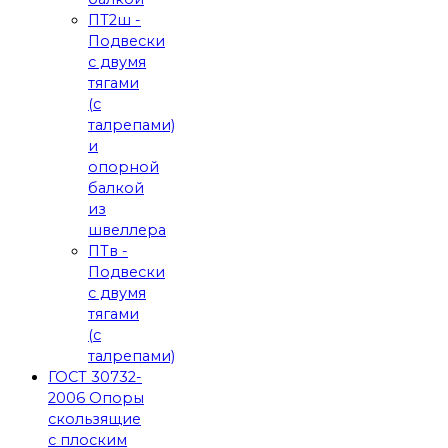
ПТ2ш -
Подвески
с двумя
тягами
(с
талрепами)
и
опорной
балкой
из
швеллера
ПТв -
Подвески
с двумя
тягами
(с
талрепами)
ГОСТ 30732-
2006 Опоры
скользящие
с плоским