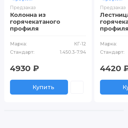
Предзаказ
Предзаказ
Колонна из
Лестниц
горячекатаного
горячек
профиля
профил
Марка:
КГ-12
Марка:
Стандарт:
1.450.3-7.94
Стандарт:
4930 ₽
4420 
Купить
К