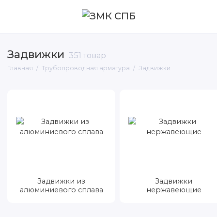
Задвижки
Вентили
351 товар
Главная
Трубопроводная арматура
Задвижки
Грязевики
Задвижки
Запорные устройства указателя уровня
жидкости
Затворы
Клапаны
Задвижки из
Задвижки
Конденсатоотводчики
алюминиевого сплава
нержавеющие
Краны