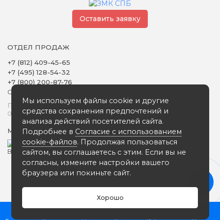
Оставить заявку
ОТДЕЛ ПРОДАЖ
+7 (812) 409-45-65
+7 (495) 128-54-32
+7 (800) 200-87-76
Обратный звонок
Мы используем файлы cookie и другие
Понедельник - Пятница
средства сохранения предпочтений и
09:00 - 18:00
анализа действий посетителей сайта.
Подробнее в
Согласие с использованием
Мы в сети
cookie-файлов
. Продолжая пользоваться
сайтом, вы соглашаетесь с этим. Если вы не
согласны, измените настройки вашего
браузера или покиньте сайт.
Вся представленная на сайте информация носит
информационный характер и ни при каких условиях не
является публичной офертой, определяемой положениями
Хорошо
статьи 437 (2) ГК РФ
0
ЗАВОД ЗМК СПБ © 2025