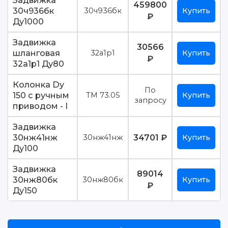
Задвижка
459800
30ч936бк
30ч936бк
Купить
₽
Ду1000
Задвижка
30566
шланговая
32а1р1
Купить
₽
32а1р1 Ду80
Колонка Dy
По
150 с ручным
ТМ 73.05
Купить
запросу
приводом - I
Задвижка
30нж41нж
34701 ₽
30нж41нж
Купить
Ду100
Задвижка
89014
30нж80бк
30нж80бк
Купить
₽
Ду150