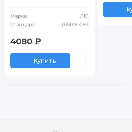
Купить
К
К
Марка:
ЛК1
Стандарт:
1.050.9-4.93
4080 ₽
Купить