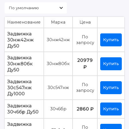
Фильтры
Энергетическая арматура
Наименование
Марка
Цена
Задвижка
По
30нж42нж
30нж42нж
Купить
запросу
Ду50
Задвижка
20979
30нж80бк
30нж80бк
Купить
₽
Ду50
Задвижка
По
30с547нж
30с547нж
Купить
запросу
Ду1000
Задвижка
2860 ₽
30ч6бр
Купить
30ч6бр Ду50
Задвижка
По