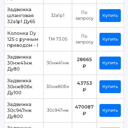
Задвижка
По
шланговая
32а1р1
Купить
запросу
32а1р1 Ду65
Колонка Dy
По
125 с ручным
ТМ 73.05
Купить
запросу
приводом - I
Задвижка
28665
30нж41нж
30нж41нж
Купить
₽
Ду80
Задвижка
43753
30нж80бк
30нж80бк
Купить
₽
Ду100
Задвижка
470087
30с947нж
30с947нж
Купить
₽
Ду800