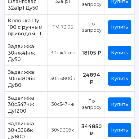
шланговая
32а1р1
Купить
запросу
32а1р1 Ду50
Колонка Dy
По
100 с ручным
ТМ 73.05
Купить
запросу
приводом - I
Задвижка
30нж41нж
18105 ₽
30нж41нж
Купить
Ду50
Задвижка
24894
30нж80бк
30нж80бк
Купить
₽
Ду80
Задвижка
По
30с547нж
30с547нж
Купить
запросу
Ду1200
Задвижка
344850
30ч936бк
30ч936бк
Купить
₽
Ду800