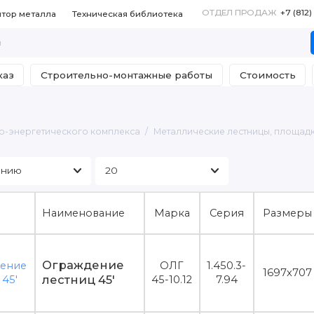
ОТДЕЛ ПРОДАЖ
+7 (812
ятор металла
Техническая библиотека
каз
Строительно-монтажные работы
Стоимость
о-энергетического комплекса
Металлические лестницы, площад
Наименование
Марка
Серия
Размеры
Ограждение
ОЛГ
1.450.3-
1697x707
лестниц 45'
45-10.12
7.94