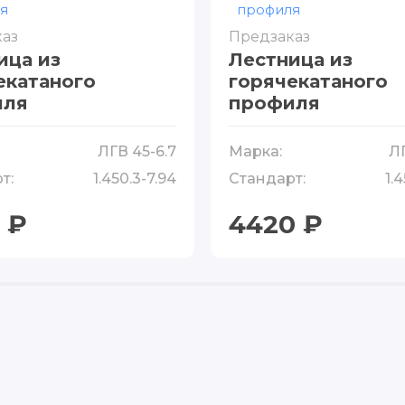
аз
Предзаказ
ица из
Лестница из
екатаного
горячекатаного
иля
профиля
ЛГВ 45-6.7
Марка:
ЛГ
т:
1.450.3-7.94
Стандарт:
1.
 ₽
4420 ₽