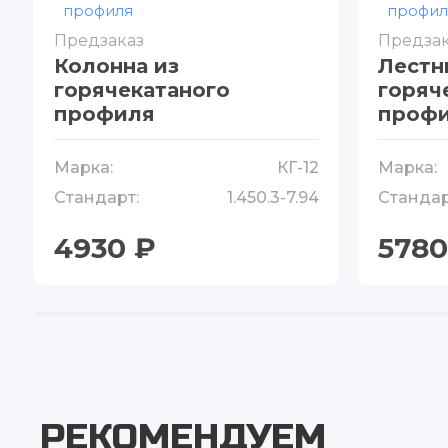
Предзаказ
Предзак
Колонна из
Лестн
горячекатаного
горяч
профиля
проф
Марка:
КГ-12
Марка:
Стандарт:
1.450.3-7.94
Стандар
4930 ₽
5780
РЕКОМЕНДУЕМ