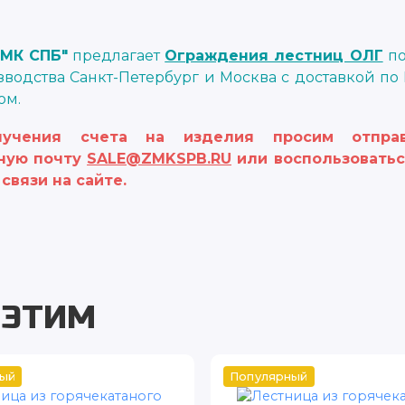
МК СПБ"
предлагает
Ограждения лестниц ОЛГ
по
водства Санкт-Петербург и Москва с доставкой по
ом.
учения счета на изделия просим отправ
ную почту
SALE@ZMKSPB.RU
или воспользоватьс
связи на сайте.
 ЭТИМ
ый
Популярный