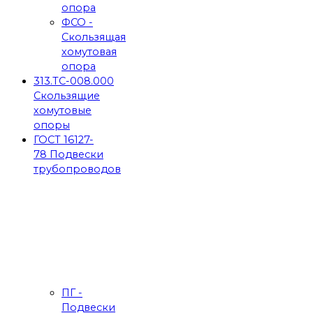
опора
ФСО -
Скользящая
хомутовая
опора
313.ТС-008.000
Скользящие
хомутовые
опоры
ГОСТ 16127-
78 Подвески
трубопроводов
ПГ -
Подвески