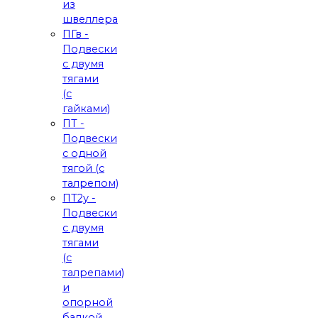
из
швеллера
ПГв -
Подвески
с двумя
тягами
(с
гайками)
ПТ -
Подвески
с одной
тягой (с
талрепом)
ПТ2у -
Подвески
с двумя
тягами
(с
талрепами)
и
опорной
балкой