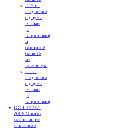
ПТ2ш -
Подвески
с двумя
тягами
(с
талрепами)
и
опорной
балкой
из
швеллера
ПТв -
Подвески
с двумя
тягами
(с
талрепами)
ГОСТ 30732-
2006 Опоры
скользящие
с плоским