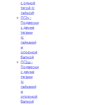
с одной
тягой (с
гайкой)
ПГ2у -
Подвески
с двумя
тягами
(с
гайками)
и
опорной
балкой
ПГ2ш -
Подвески
с двумя
тягами
(с
гайками)
и
опорной
балкой