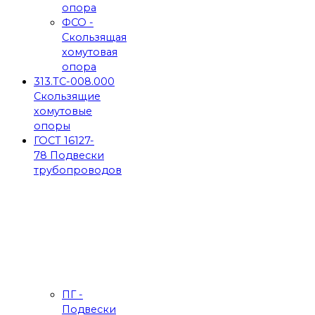
опора
ФСО -
Скользящая
хомутовая
опора
313.ТС-008.000
Скользящие
хомутовые
опоры
ГОСТ 16127-
78 Подвески
трубопроводов
ПГ -
Подвески