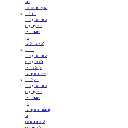
из
швеллера
ПГв -
Подвески
с двумя
тягами
(с
гайками)
ПТ -
Подвески
с одной
тягой (с
талрепом)
ПТ2у -
Подвески
с двумя
тягами
(с
талрепами)
и
опорной
балкой