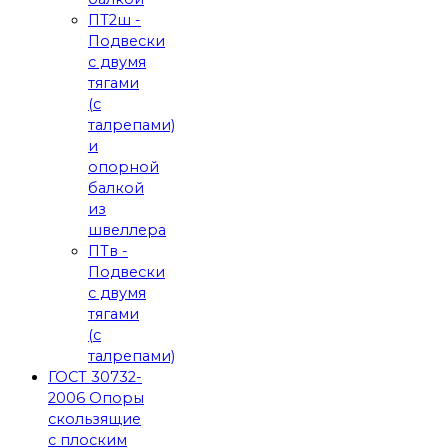
ПТ2ш -
Подвески
с двумя
тягами
(с
талрепами)
и
опорной
балкой
из
швеллера
ПТв -
Подвески
с двумя
тягами
(с
талрепами)
ГОСТ 30732-
2006 Опоры
скользящие
с плоским