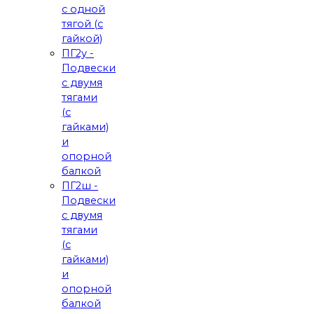
с одной
тягой (с
гайкой)
ПГ2у -
Подвески
с двумя
тягами
(с
гайками)
и
опорной
балкой
ПГ2ш -
Подвески
с двумя
тягами
(с
гайками)
и
опорной
балкой