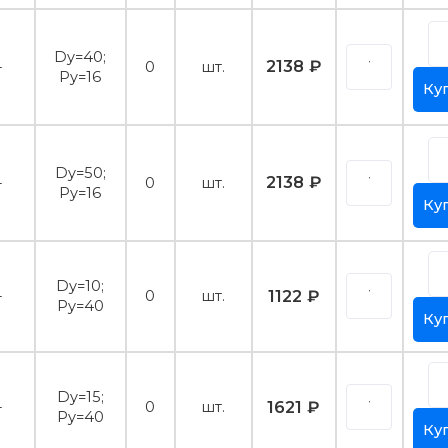
Dy=40;
2138 ₽
-
0
шт.
Py=16
Ку
Dy=50;
2138 ₽
-
0
шт.
Py=16
Ку
Dy=10;
1122 ₽
-
0
шт.
Py=40
Ку
Dy=15;
1621 ₽
-
0
шт.
Py=40
Ку