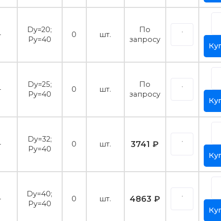
Dy=20;
По
-
0
шт.
Py=40
запросу
Ку
Dy=25;
По
-
0
шт.
Py=40
запросу
Ку
Dy=32;
3741 ₽
-
0
шт.
Py=40
Ку
Dy=40;
4863 ₽
-
0
шт.
Py=40
Ку