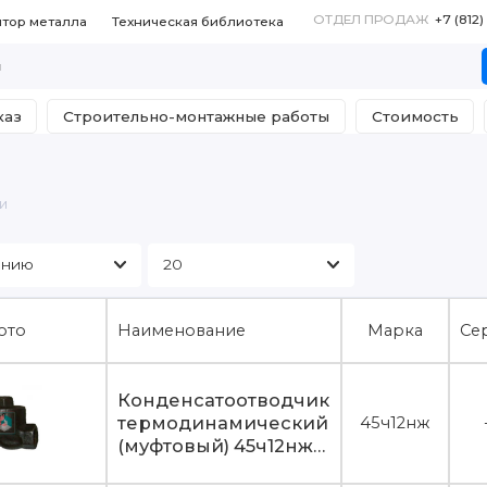
ОТДЕЛ ПРОДАЖ
+7 (812
ятор металла
Техническая библиотека
каз
Строительно-монтажные работы
Стоимость
и
ото
Наименование
Марка
Се
Конденсатоотводчик
термодинамический
45ч12нж
(муфтовый) 45ч12нж
Ду20