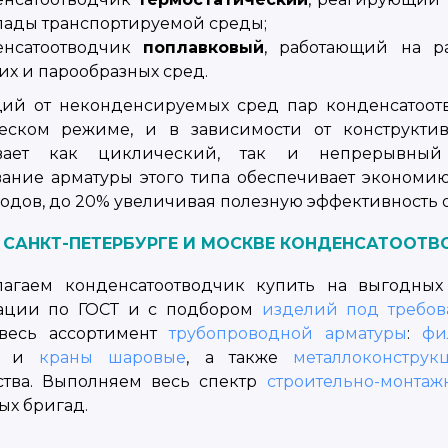
ады транспортируемой среды;
енсатоотводчик
поплавковый
, работающий на р
х и парообразных сред.
ий от неконденсируемых сред пар конденсатоотв
ческом режиме, и в зависимости от конструкти
ивает как циклический, так и непрерывный
ание арматуры этого типа обеспечивает экономи
одов, до 20% увеличивая полезную эффективность 
В САНКТ-ПЕТЕРБУРГЕ И МОСКВЕ КОНДЕНСАТООТ
агаем конденсатоотводчик купить на выгодных
ации по ГОСТ и с подбором
изделий под требов
весь ассортимент
трубопроводной арматуры
:
фи
и
краны шаровые
, а также
металлоконструк
ства. Выполняем весь спектр
строительно-монтаж
ых бригад.