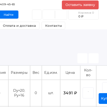
) 409-45-65
Оставить заявку
Корзина
0
Найти
0 ₽
Оплата и доставка
Контакты
Кол-
рия
Размеры
Вес
Ед.изм.
Цена
во
Dy=20;
3491 ₽
-
0
шт.
Py=16
Ку