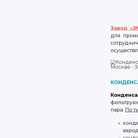
Завод «З
для пром
сотрудни
осуществл
К
ОНДЕНС
Конденса
фильтрующ
пара.
По т
конд
аэро
конд