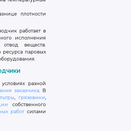
азнице плотности
одчик работает в
вного исполнения
 отвод веществ.
ю ресурса паровых
оборудования.
ВОДЧИКИ
 условиях разной
ания заказчика
. В
льтры
,
грязевики
,
ции
собственного
ных работ
силами