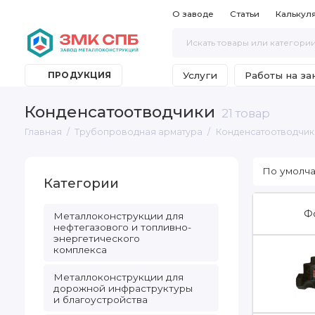
О заводе
Статьи
Калькул
Услуги
Работы на за
ПРОДУКЦИЯ
Конденсатоотводчики
21 товар
Главная
Трубопроводная арматура
Конденсатоотводчик
Категории
Ф
Металлоконструкции для
нефтегазового и топливно-
энергетического
комплекса
Металлоконструкции для
дорожной инфраструктуры
и благоустройства