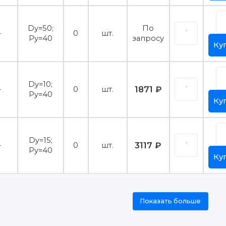
Dy=50;
По
-
0
шт.
Py=40
запросу
Ку
Dy=10;
1871 ₽
-
0
шт.
Py=40
Ку
Dy=15;
3117 ₽
-
0
шт.
Py=40
Ку
Показать больше