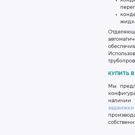
переп
конд
жидки
Отделяющ
автомати
обеспеч
Использов
трубопров
КУПИТЬ 
Мы предл
конфигур
наличии 
задвижки
производ
собственн