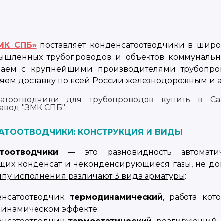
МК СПБ»
поставляет конденсатоотводчики в широ
ышленных трубопроводов и объектов коммунально
чаем с крупнейшими производителями трубопро
яем доставку по всей России железнодорожным и а
АТООТВОДЧИКИ: КОНСТРУКЦИЯ И ВИДЫ
тоотводчики
— это разновидность автоматич
их конденсат и неконденсирующиеся газы, не до
ипу исполнения различают 3 вида арматуры
:
енсатоотводчик
термодинамический
, работа кот
динамическом эффекте;
енсатоотводчик
термостатический
, реагирующий 