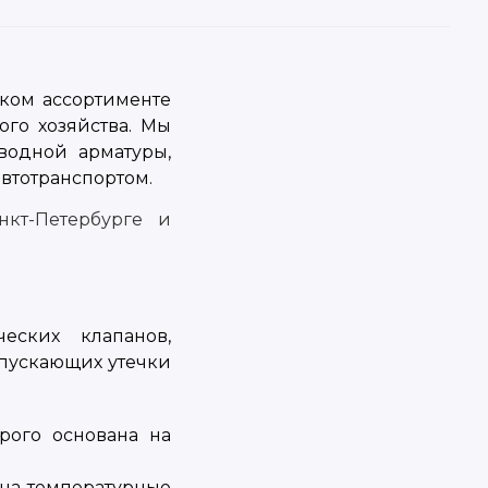
ком ассортименте
го хозяйства. Мы
водной арматуры,
втотранспортом.
еских клапанов,
пускающих утечки
орого основана на
на температурные