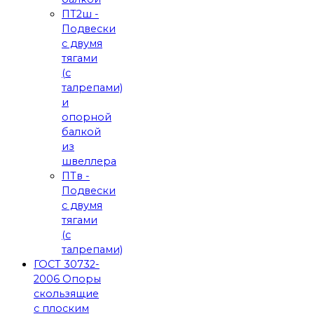
ПТ2ш -
Подвески
с двумя
тягами
(с
талрепами)
и
опорной
балкой
из
швеллера
ПТв -
Подвески
с двумя
тягами
(с
талрепами)
ГОСТ 30732-
2006 Опоры
скользящие
с плоским