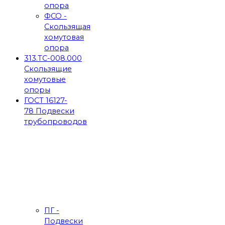
опора
ФСО -
Скользящая
хомутовая
опора
313.ТС-008.000
Скользящие
хомутовые
опоры
ГОСТ 16127-
78 Подвески
трубопроводов
ПГ -
Подвески