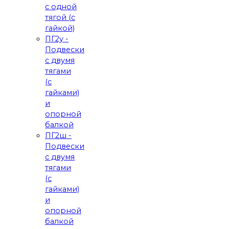
с одной
тягой (с
гайкой)
ПГ2у -
Подвески
с двумя
тягами
(с
гайками)
и
опорной
балкой
ПГ2ш -
Подвески
с двумя
тягами
(с
гайками)
и
опорной
балкой