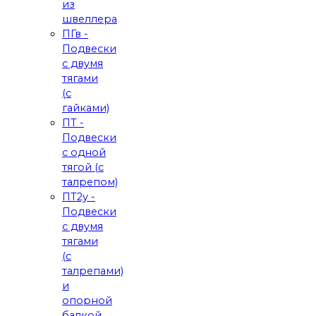
из
швеллера
ПГв -
Подвески
с двумя
тягами
(с
гайками)
ПТ -
Подвески
с одной
тягой (с
талрепом)
ПТ2у -
Подвески
с двумя
тягами
(с
талрепами)
и
опорной
балкой