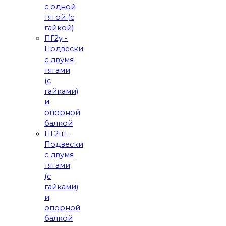
с одной
тягой (с
гайкой)
ПГ2у -
Подвески
с двумя
тягами
(с
гайками)
и
опорной
балкой
ПГ2ш -
Подвески
с двумя
тягами
(с
гайками)
и
опорной
балкой