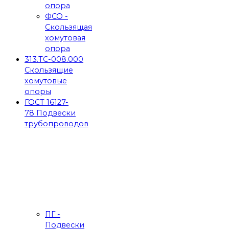
опора
ФСО -
Скользящая
хомутовая
опора
313.ТС-008.000
Скользящие
хомутовые
опоры
ГОСТ 16127-
78 Подвески
трубопроводов
ПГ -
Подвески