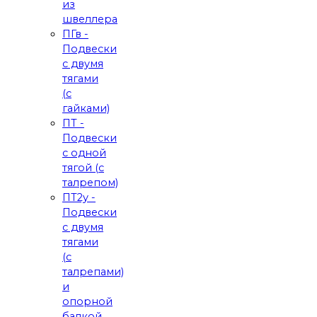
из
швеллера
ПГв -
Подвески
с двумя
тягами
(с
гайками)
ПТ -
Подвески
с одной
тягой (с
талрепом)
ПТ2у -
Подвески
с двумя
тягами
(с
талрепами)
и
опорной
балкой