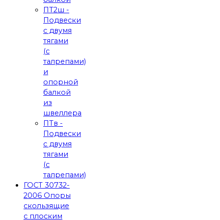
ПТ2ш -
Подвески
с двумя
тягами
(с
талрепами)
и
опорной
балкой
из
швеллера
ПТв -
Подвески
с двумя
тягами
(с
талрепами)
ГОСТ 30732-
2006 Опоры
скользящие
с плоским