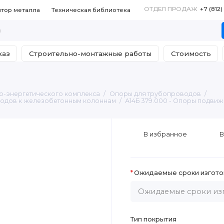
ОТДЕЛ ПРОДАЖ
+7 (812
ятор металла
Техническая библиотека
каз
Строительно-монтажные работы
Стоимость
о-энергетического комплекса
Опоры для трубопроводов
водов к железобетонным колоннам
А14Б 379.000 - Опоры подви
В избранное
В
Ожидаемые сроки изгото
Тип покрытия