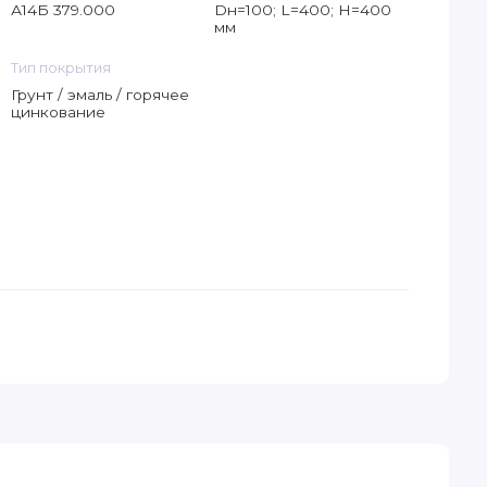
А14Б 379.000
Dн=100; L=400; Н=400
мм
Тип покрытия
Грунт / эмаль / горячее
цинкование