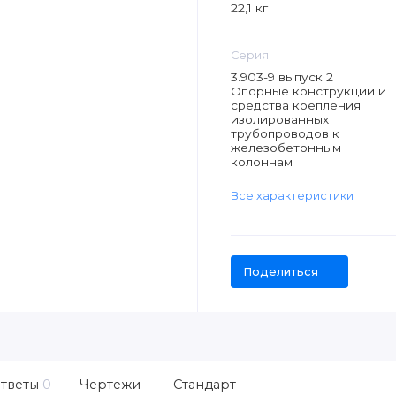
22,1 кг
Серия
3.903-9 выпуск 2
Опорные конструкции и
средства крепления
изолированных
трубопроводов к
железобетонным
колоннам
Все характеристики
Поделиться
тветы
0
Чертежи
Стандарт