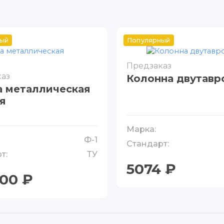
ый
Популярный
Предзаказ
аз
Колонна двутавр
 металлическая
я
Марка:
Ф-1
Стандарт:
т:
ТУ
5074 ₽
00 ₽