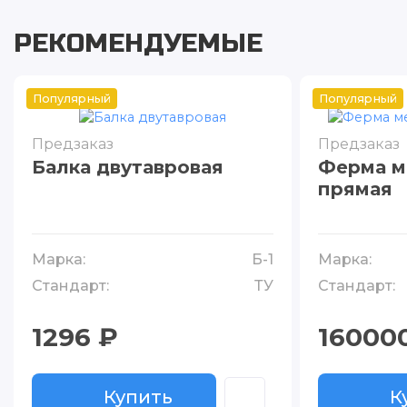
РЕКОМЕНДУЕМЫЕ
Популярный
Популярный
Предзаказ
Предзаказ
Балка двутавровая
Ферма м
прямая
Марка:
Б-1
Марка:
Стандарт:
ТУ
Стандарт:
1296 ₽
16000
Купить
К