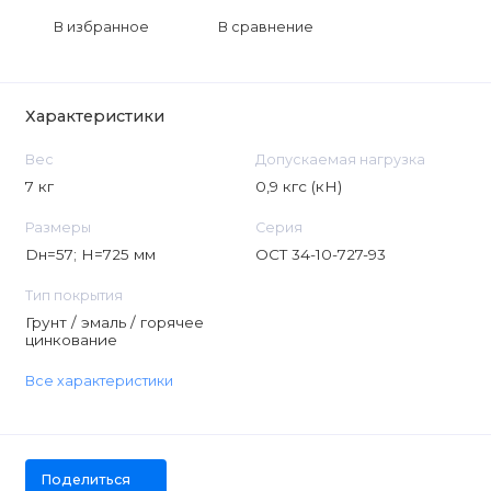
В избранное
В сравнение
Характеристики
Вес
Допускаемая нагрузка
7 кг
0,9 кгс (кН)
Размеры
Серия
Dн=57; H=725 мм
ОСТ 34-10-727-93
Тип покрытия
Грунт / эмаль / горячее
цинкование
Все характеристики
Поделиться