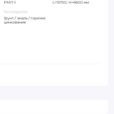
РМП-1
L=15750; H=6600 мм
Тип покрытия
Грунт / эмаль / горячее
цинкование