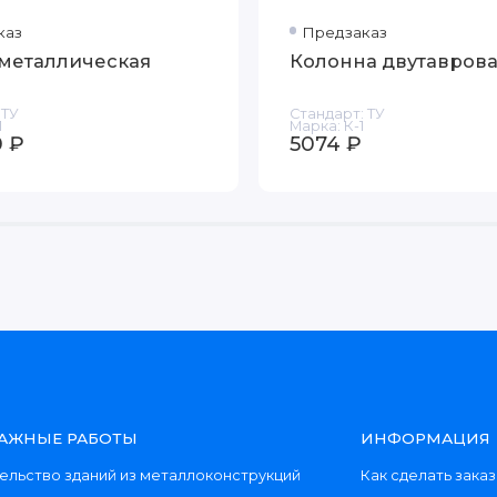
каз
Предзаказ
металлическая
Колонна двутавров
ТУ
Стандарт:
ТУ
1
Марка:
К-1
 ₽
5074 ₽
АЖНЫЕ РАБОТЫ
ИНФОРМАЦИЯ
ельство зданий из металлоконструкций
Как сделать заказ