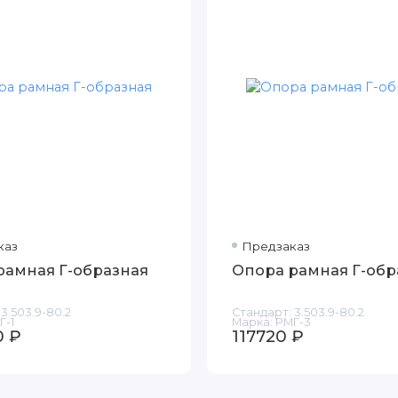
каз
Предзаказ
рамная Г-образная
Опора рамная Г-обр
3.503.9-80.2
Стандарт:
3.503.9-80.2
Г-1
Марка:
РМГ-3
0 ₽
117720 ₽