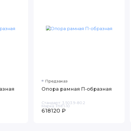
Предзаказ
азная
Опора рамная П-образная
Стандарт:
3.503.9-80.2
Марка:
РМП-10
618120 ₽