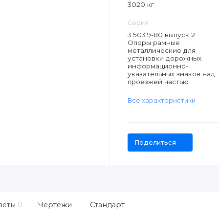
3020 кг
Серия
3.503.9-80 выпуск 2
Опоры рамные
металлические для
установки дорожных
информационно-
указательных знаков над
проезжей частью
Все характеристики
Поделиться
веты
0
Чертежи
Стандарт