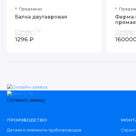
Предзаказ
Предза
Балка двутавровая
Ферма 
прямая
Стандарт:
ТУ
Стандарт:
Марка:
Б-1
Марка:
Ф-
1296 ₽
160000
Оставить заявку
ПРОИЗВОДСТВО
МОНТ
Детали и элементы трубопроводов
Строит