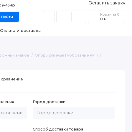
Оставить заявку
409-45-65
Корзина
0
Найти
0 ₽
Оплата и доставка
орожных знаков
Опоры рамные П-образные РМП
 сравнение
вления
Город доставки
Способ доставки товара