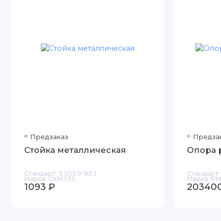
Предзаказ
Предза
Стойка металлическая
Опора 
Стандарт:
3.503.9-80.1
Стандарт:
Марка:
СКМ 1.35
Марка:
РМ
1093 ₽
20340