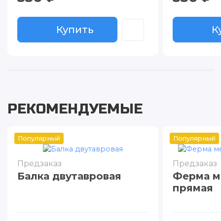
Купить
К
РЕКОМЕНДУЕМЫЕ
Популярный
Популярный
Предзаказ
Предзаказ
Балка двутавровая
Ферма м
прямая