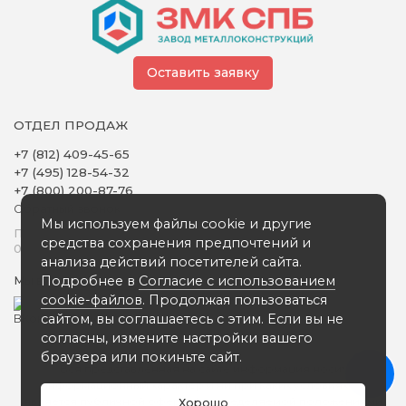
Оставить заявку
ОТДЕЛ ПРОДАЖ
+7 (812) 409-45-65
+7 (495) 128-54-32
+7 (800) 200-87-76
Обратный звонок
Мы используем файлы cookie и другие
Понедельник - Пятница
средства сохранения предпочтений и
09:00 - 18:00
анализа действий посетителей сайта.
Подробнее в
Согласие с использованием
Мы в сети
cookie-файлов
. Продолжая пользоваться
сайтом, вы соглашаетесь с этим. Если вы не
согласны, измените настройки вашего
браузера или покиньте сайт.
Вся представленная на сайте информация носит
информационный характер и ни при каких условиях не
является публичной офертой, определяемой положениями
Хорошо