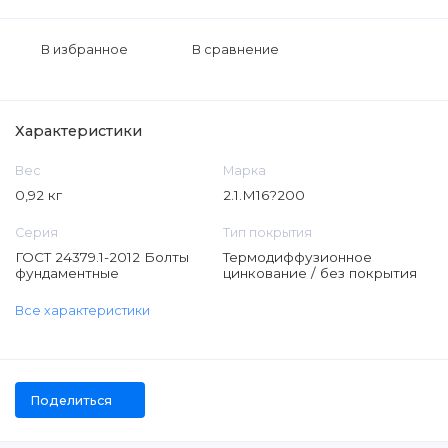
В избранное
В сравнение
Характеристики
Вес
Марка
0,92 кг
2.1.М16?200
Серия
Тип покрытия
ГОСТ 24379.1-2012 Болты
Термодиффузионное
фундаментные
цинкование / без покрытия
Все характеристики
Поделиться