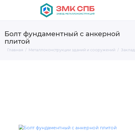
Болт фундаментный с анкерной
плитой
Главная
Металлоконструкции зданий и сооружений
Заклад