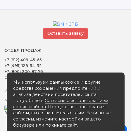
Оставить заявку
ОТДЕЛ ПРОДАЖ
+7 (812) 409-45-65
+7 (495) 128-54-32
+7 (800) 200-87-76
Обратный звонок
Мы используем файлы cookie и другие
Понедельник - Пятница
средства сохранения предпочтений и
09:00 - 18:00
анализа действий посетителей сайта.
Подробнее в
Согласие с использованием
Мы в сети
cookie-файлов
. Продолжая пользоваться
сайтом, вы соглашаетесь с этим. Если вы не
согласны, измените настройки вашего
браузера или покиньте сайт.
Вся представленная на сайте информация носит