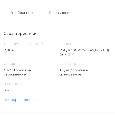
В избранное
В сравнение
Характеристики
Динамический прогиб
Марка
2,86 м
23ДД/300-0,9-3,0-2,86(2,88)
(4Т-ГЗ)У
Серия
Тип покрытия
СТО "Тросовое
Грунт / горячее
ограждение"
цинкование
Шаг стоек
3 м
Все характеристики