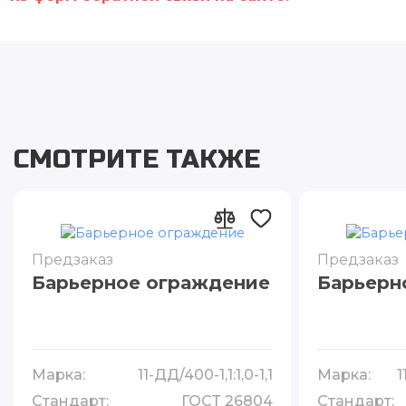
СМОТРИТЕ ТАКЖЕ
Предзаказ
Предзаказ
Барьерное ограждение
Барьерн
Марка:
11-ДД/400-1,1:1,0-1,1
Марка:
1
Стандарт:
ГОСТ 26804
Стандарт: