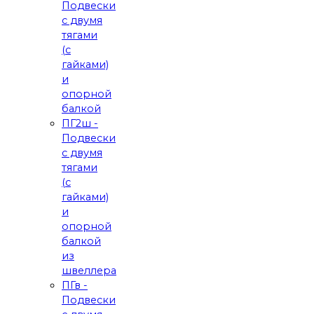
Подвески
с двумя
тягами
(с
гайками)
и
опорной
балкой
ПГ2ш -
Подвески
с двумя
тягами
(с
гайками)
и
опорной
балкой
из
швеллера
ПГв -
Подвески