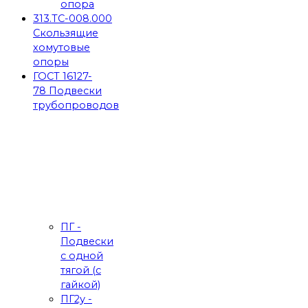
опора
313.ТС-008.000
Скользящие
хомутовые
опоры
ГОСТ 16127-
78 Подвески
трубопроводов
ПГ -
Подвески
с одной
тягой (с
гайкой)
ПГ2у -