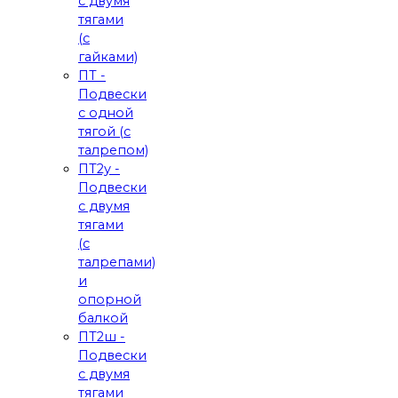
с двумя
тягами
(с
гайками)
ПТ -
Подвески
с одной
тягой (с
талрепом)
ПТ2у -
Подвески
с двумя
тягами
(с
талрепами)
и
опорной
балкой
ПТ2ш -
Подвески
с двумя
тягами