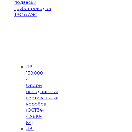
подвески
трубопроводов
ТЭС и АЭС
Л8-
138.000
-
Опоры
неподвижные
вертикальных
коробов
(ОСТ34-
42-610-
84)
Л8-