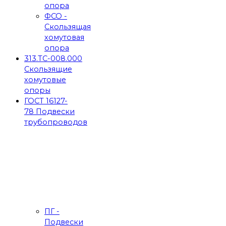
опора
ФСО -
Скользящая
хомутовая
опора
313.ТС-008.000
Скользящие
хомутовые
опоры
ГОСТ 16127-
78 Подвески
трубопроводов
ПГ -
Подвески