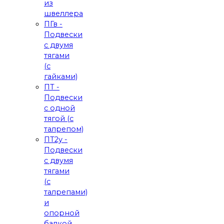
из
швеллера
ПГв -
Подвески
с двумя
тягами
(с
гайками)
ПТ -
Подвески
с одной
тягой (с
талрепом)
ПТ2у -
Подвески
с двумя
тягами
(с
талрепами)
и
опорной
балкой