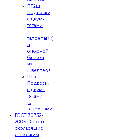
ПТ2ш -
Подвески
с двумя
тягами
(с
талрепами)
и
опорной
балкой
из
швеллера
ПТв -
Подвески
с двумя
тягами
(с
талрепами)
ГОСТ 30732-
2006 Опоры
скользящие
с плоским