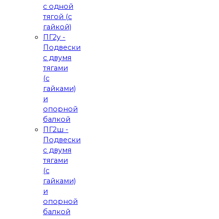
с одной
тягой (с
гайкой)
ПГ2у -
Подвески
с двумя
тягами
(с
гайками)
и
опорной
балкой
ПГ2ш -
Подвески
с двумя
тягами
(с
гайками)
и
опорной
балкой